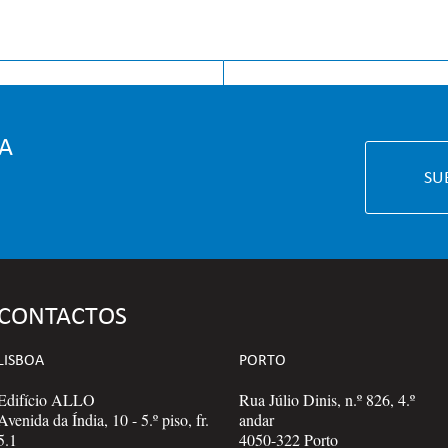
ICIAL
CONHECI
A
SU
CONTACTOS
LISBOA
PORTO
Edifício ALLO
Rua Júlio Dinis, n.º 826, 4.º
Avenida da Índia, 10 - 5.º piso, fr.
andar
5.1
4050-322 Porto