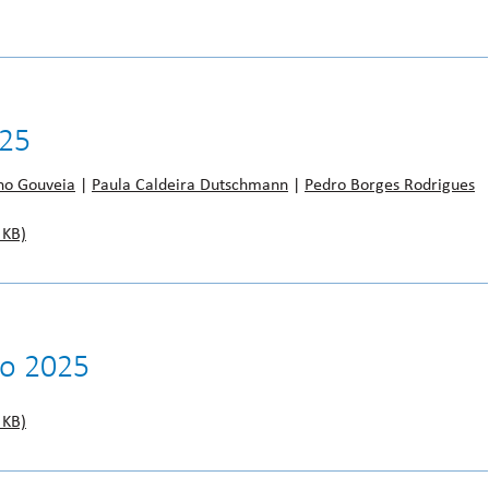
025
no Gouveia
|
Paula Caldeira Dutschmann
|
Pedro Borges Rodrigues
 KB)
ro 2025
 KB)