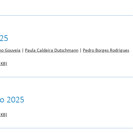
025
no Gouveia
|
Paula Caldeira Dutschmann
|
Pedro Borges Rodrigues
 KB)
ro 2025
 KB)