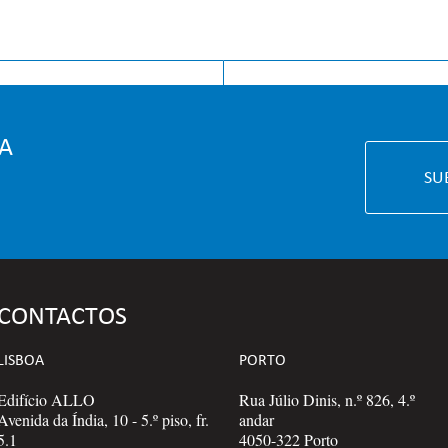
ICIAL
CONHECI
A
SU
CONTACTOS
LISBOA
PORTO
Edifício ALLO
Rua Júlio Dinis, n.º 826, 4.º
Avenida da Índia, 10 - 5.º piso, fr.
andar
5.1
4050-322 Porto