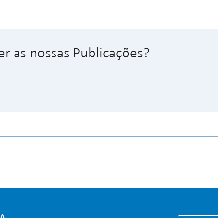
er as nossas Publicações?
ICIAL
CONHECI
A